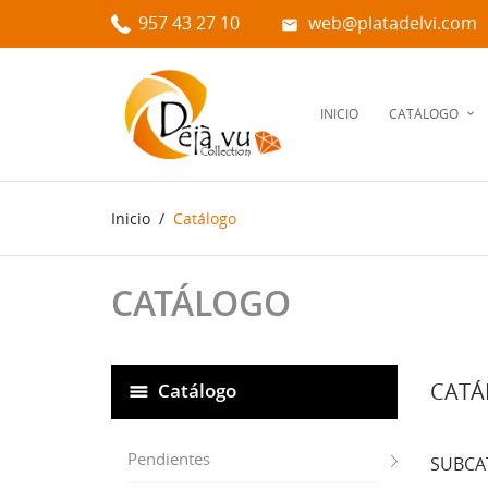
957 43 27 10
web@platadelvi.com

INICIO
CATÁLOGO
Inicio
Catálogo
CATÁLOGO
CATÁ
Catálogo
Pendientes
SUBCA