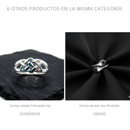
6 OTROS PRODUCTOS EN LA MISMA CATEGORÍA:
Sortija calada Trenzada lisa
Sortija abrazo liso Rodiado
05/00009/05
1080/05